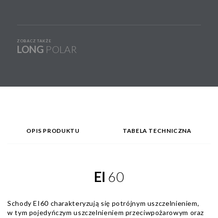
ZOBACZ TAKŻE
LONG
POLAR
OPIS PRODUKTU
TABELA TECHNICZNA
EI
60
Schody EI60 charakteryzują się potrójnym uszczelnieniem,
w tym pojedyńczym uszczelnieniem przeciwpożarowym oraz