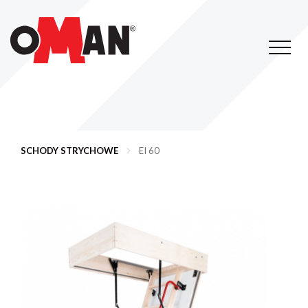
Toggle
navigati
SCHODY STRYCHOWE
EI 60