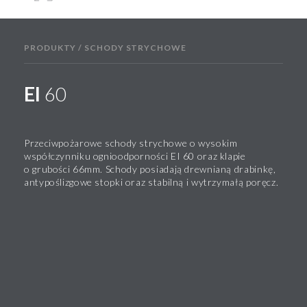
PRODUKTY / SCHODY STRYCHOWE
EI
60
Przeciwpożarowe schody strychowe o wysokim
współczynniku ognioodporności EI 60 oraz klapie
o grubości 66mm. Schody posiadają drewnianą drabinkę,
antypoślizgowe stopki oraz stabilną i wytrzymałą poręcz.